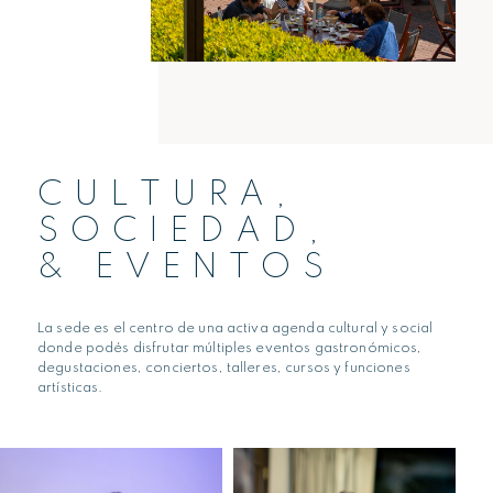
CULTURA,
SOCIEDAD,
& EVENTOS
La sede es el centro de una activa agenda cultural y social
donde podés disfrutar múltiples eventos gastronómicos,
degustaciones, conciertos, talleres, cursos y funciones
artísticas.